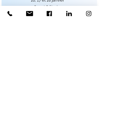
16, 17 et 18 janvier
6, 7 et 8 février
13, 14 et 15 mars
MODULE 2
"Dispositifs de médiations"
Dates 2026
10, 11 et 12 avril
15, 16 et 17 mai
12, 13 et 14 juin
MODULE 3
"Médiation et Corps"
Dates 2026
3, 4 et 5 juillet
28, 29 et 30 août
25, 26 et 27 septembre