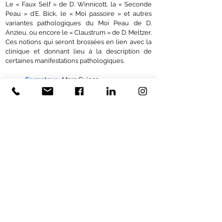
Le « Faux Self » de D. Winnicott, la « Seconde
Peau » d’E. Bick, le « Moi passoire » et autres
variantes pathologiques du Moi Peau de D.
Anzieu, ou encore le « Claustrum » de D. Meltzer.
Ces notions qui seront brossées en lien avec la
clinique et donnant lieu à la description de
certaines manifestations pathologiques.
Formateur
:
Marc Guiose
Session 1
« Les Enveloppes Psychiques »
selon D. Houzel
Lundi 16 novembre 2026
Session 2
De la « Seconde Peau musculaire » d’E.