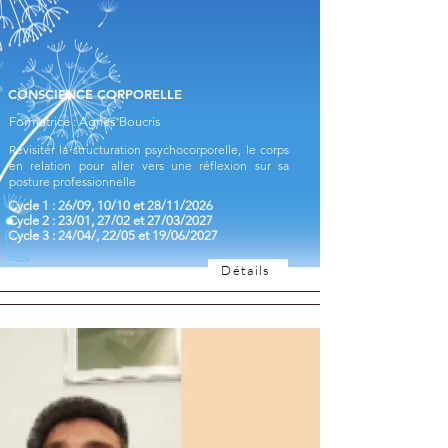
CONSCIENCE CORPORELLE
Formatrice : Agnès Boucris
Revisiter la structuration psychocorporelle, le corps
en relation pour aller vers une réflexion sur sa
posture professionnelle
Cycle 1 : 26/09, 10/10 et 28/11/2026
Cycle 2 : 23/01, 27/02 et 27/03/2027
Cycle 3 : 24/04/, 22/05 et 19/06/2027
Détails