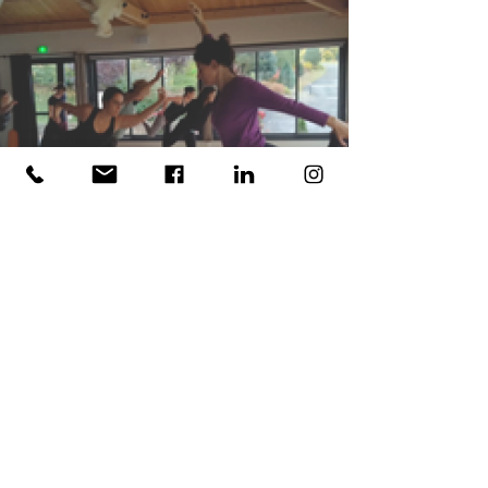
YOGA À VISÉE THÉRAPEUTIQUE
Formatrice : Christine Roussel
Découvrir les fondamentaux de cette discipline
ancestrale
- 12 et 13 décembre 2026
Détails