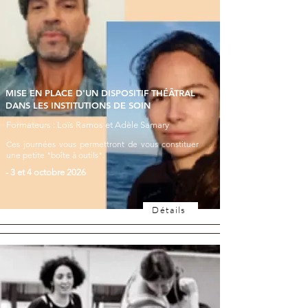
MISE EN PLACE D'UN DISPOSITIF THÉÂTRAL
DANS LES INSTITUTIONS DE SOIN
Formateurs : Loïs Ramos et Adèle Samary
Ces journées vous permettront de vous constituer
une petite "boîte à outils".
​- 3 et 4 octobre 2026
Détails