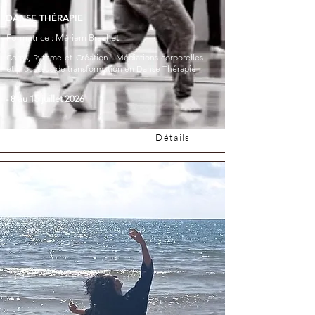
DANSE THÉRAPIE
Formatrice : Mériem Brachet
Corps, Rythme et Création : Médiations corporelles
et processus de transformation en Danse Thérapie
- 8 au 15 juillet 2026
Détails